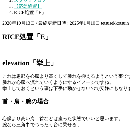
スタッフブログ
【応急処置】
RICE処置「E」
2020年10月13日
/ 最終更新日時 :
2025年1月10日
tetsusekkotsuin
RICE処置「E」
elevation「挙上」
これは患部を心臓より高くして腫れを抑えるようという事で
腫れが心臓へ流れていくようにするイメージですね。
挙上しておくという事は下手に動かせないので安静にもなり
首・肩・腕の場合
心臓より高い肩、首などは座った状態でいいと思います。
腕なら三角巾でつったり台に乗せる 。