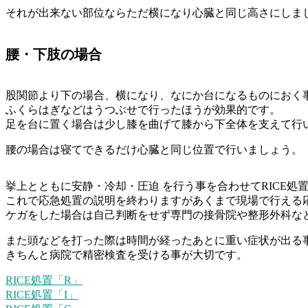
それが出来ない部位ならただ横になり心臓と同じ高さにしま
腰・下肢の場合
股関節より下の場合、横になり、なにか台になるものにおく
ふくらはぎなどはうつぶせで行ったほうが効果的です。
足を台に置く場合は少し膝を曲げて膝から下全体を支えて行
腰の場合は寝てできるだけ心臓と同じ位置で行いましょう。
挙上とともに安静・冷却・圧迫 を行う事を合わせてRICE処
これで応急処置の説明を終わりますがあくまで現場で行える
ケガをした場合は自己判断をせず専門の接骨院や整形外科な
また頭などを打った際は時間が経ったあとに重い症状が出る
きちんと病院で精密検査を受ける事が大切です。
RICE処置「R」
RICE処置「I」