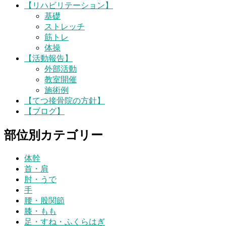
【リハビリテーション】
基礎
ストレッチ
筋トレ
体操
【活動報告】
外部活動
教室開催
施術例
【てつ接骨院の方針】
【ブログ】
部位別カテゴリー
体幹
首・肩
肘・うで
手
腰・股関節
膝・もも
足・すね・ふくらはぎ