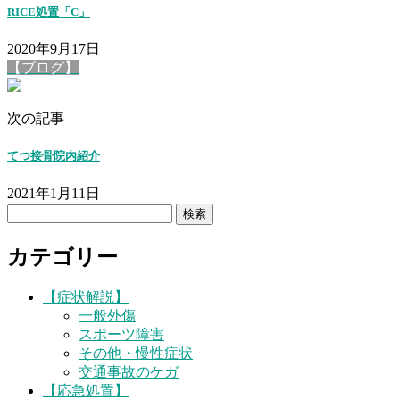
RICE処置「C」
2020年9月17日
【ブログ】
次の記事
てつ接骨院内紹介
2021年1月11日
検
索:
カテゴリー
【症状解説】
一般外傷
スポーツ障害
その他・慢性症状
交通事故のケガ
【応急処置】