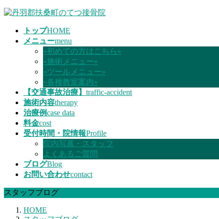
コ
ナ
ン
ビ
トップ
HOME
テ
ゲ
メニュー
menu
ン
ー
«初めての方はこちら»
ツ
シ
«施術メニュー»
へ
ョ
«ツールメニュー»
ス
ン
«各種教室案内»
キ
に
【交通事故治療】
traffic-accident
ッ
移
施術内容
therapy
プ
動
治療例
case data
料金
cost
受付時間・院情報
Profile
院内写真・スタッフ
よくあるご質問
ブログ
Blog
お問い合わせ
contact
スタッフブログ
HOME