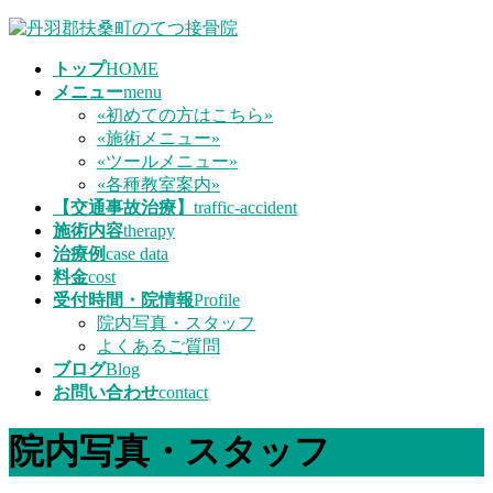
コ
ナ
ン
ビ
トップ
HOME
テ
ゲ
メニュー
menu
ン
ー
«初めての方はこちら»
ツ
シ
«施術メニュー»
へ
ョ
«ツールメニュー»
ス
ン
«各種教室案内»
キ
に
【交通事故治療】
traffic-accident
ッ
移
施術内容
therapy
プ
動
治療例
case data
料金
cost
受付時間・院情報
Profile
院内写真・スタッフ
よくあるご質問
ブログ
Blog
お問い合わせ
contact
院内写真・スタッフ