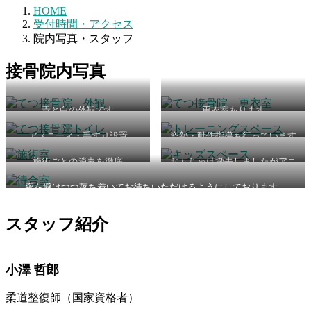
HOME
受付時間・アクセス
院内写真・スタッフ
接骨院内写真
青と白の外観です
更衣室あります
アメニティ・手すり設置
姿勢・動作指導も行っています
施術ごとの消毒を徹底
おもちゃは撤去しましたがアニ
メ・映画・子供番組の録画をご
用意しています。
密を避けつつ落ち着いてお待ちいただけるようにしております。
スタッフ紹介
小澤 哲郎
柔道整復師（国家資格者）