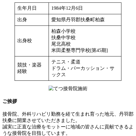
生年月日
1984年12月6日
出身
愛知県丹羽郡扶桑町柏森
柏森小学校
扶桑中学校
出身校
尾北高校
米田柔整専門学校[第45期]
テニス・柔道
競技・楽器
ドラム・パーカッション・サ
経験
ックス
ご挨拶
接骨院、外科リハビリ勤務を経て生まれ育った地元、丹羽郡
扶桑に開業させていただきました。
誠実に正直な治療をモットーに地域の皆さんに貢献できるよ
うな接骨院を目指しています。