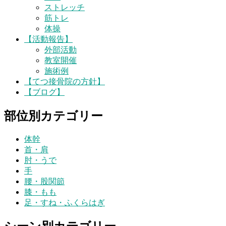
ストレッチ
筋トレ
体操
【活動報告】
外部活動
教室開催
施術例
【てつ接骨院の方針】
【ブログ】
部位別カテゴリー
体幹
首・肩
肘・うで
手
腰・股関節
膝・もも
足・すね・ふくらはぎ