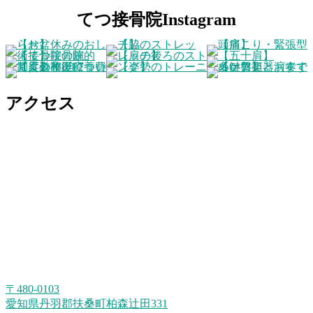
てつ接骨院Instagram
アクセス
〒480-0103
愛知県丹羽郡扶桑町柏森辻田331