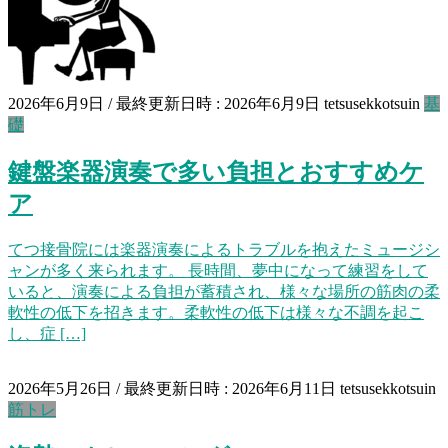
2026年6月9日
/ 最終更新日時 :
2026年6月9日
tetsusekkotsuin
基
礎
鍵盤楽器演奏で多い負担とおすすめケ
ア
てつ接骨院には楽器演奏によるトラブルを抱えたミュージシ
ャンが多く来られます。 長時間、夢中になって練習をして
いると、演奏による負担が蓄積され、様々な場所の筋肉の柔
軟性の低下を招きます。柔軟性の低下は様々な不調を起こ
し、症 […]
2026年5月26日
/ 最終更新日時 :
2026年6月11日
tetsusekkotsuin
筋トレ