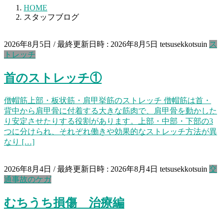
HOME
スタッフブログ
2026年8月5日
/ 最終更新日時 :
2026年8月5日
tetsusekkotsuin
ス
トレッチ
首のストレッチ①
僧帽筋上部・板状筋・肩甲挙筋のストレッチ 僧帽筋は首・
背中から肩甲骨に付着する大きな筋肉で、肩甲骨を動かした
り安定させたりする役割があります。上部・中部・下部の3
つに分けられ、それぞれ働きや効果的なストレッチ方法が異
なり […]
2026年8月4日
/ 最終更新日時 :
2026年8月4日
tetsusekkotsuin
交
通事故のケガ
むちうち損傷 治療編