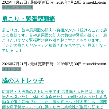
2026年7月23日
/ 最終更新日時 :
2026年7月23日
tetsusekkotsuin
その他・慢性症状
肩こり・緊張型頭痛
肩こりは、首や肩周囲の筋肉へ負担がかかり続けることで起
こる症状です。首や肩周囲の筋肉の負担や緊張が続くと、肩
こりだけでなく緊張型頭痛を引き起こすこともあります。
「ただの肩こりだから」と放置されがちですが、原因となっ
ている […]
2026年7月21日
/ 最終更新日時 :
2026年7月30日
tetsusekkotsuin
ストレッチ
脇のストレッチ
広背筋・大円筋のストレッチです 広背筋と大円筋は、腕を
後ろへ引いたり、体に引き寄せたり、内側へひねったりする
動きで働く筋肉です。また、腕を真上へ上げる際にも、肩関
節や肩甲骨がスムーズに動くために柔軟性が重要な筋肉で