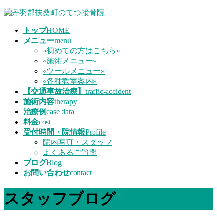
コ
ナ
ン
ビ
トップ
HOME
テ
ゲ
メニュー
menu
ン
ー
«初めての方はこちら»
ツ
シ
«施術メニュー»
へ
ョ
«ツールメニュー»
ス
ン
«各種教室案内»
キ
に
【交通事故治療】
traffic-accident
ッ
移
施術内容
therapy
プ
動
治療例
case data
料金
cost
受付時間・院情報
Profile
院内写真・スタッフ
よくあるご質問
ブログ
Blog
お問い合わせ
contact
スタッフブログ