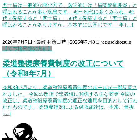
五十肩は一般的な呼び方で、医学的には「肩関節周囲炎」と
呼ばれることが多い疾患です。 40〜60代に多くみられ、40
代で発症すると「四十肩」、50代で発症すると「五十肩」と
呼ばれることがありますが、基本的には同じです。 年 […]
2026年7月7日
/ 最終更新日時 :
2026年7月8日
tetsusekkotsuin
【てつ接骨院の方針】
柔道整復療養費制度の改正について
（令和8年7月）
令和8年7月より、柔道整復療養費制度のルールが一部見直さ
れました。 今回の改正で患者様に関係する主な変更 今回の
改正は、柔道整復療養費制度の適正な運用を目的として行わ
れたものです。 柔道整復師による保険施術は、本来、骨折
[…]