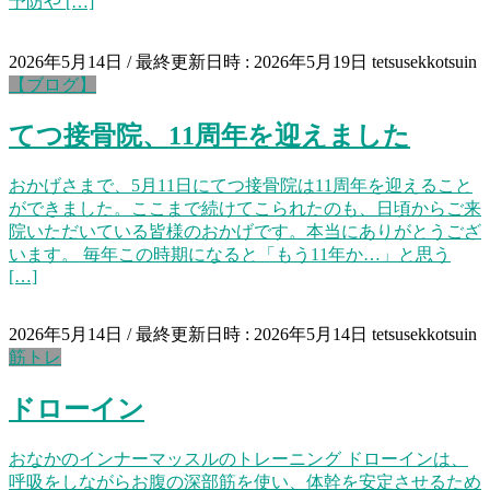
予防や […]
2026年5月14日
/ 最終更新日時 :
2026年5月19日
tetsusekkotsuin
【ブログ】
てつ接骨院、11周年を迎えました
おかげさまで、5月11日にてつ接骨院は11周年を迎えること
ができました。ここまで続けてこられたのも、日頃からご来
院いただいている皆様のおかげです。本当にありがとうござ
います。 毎年この時期になると「もう11年か…」と思う
[…]
2026年5月14日
/ 最終更新日時 :
2026年5月14日
tetsusekkotsuin
筋トレ
ドローイン
おなかのインナーマッスルのトレーニング ドローインは、
呼吸をしながらお腹の深部筋を使い、体幹を安定させるため