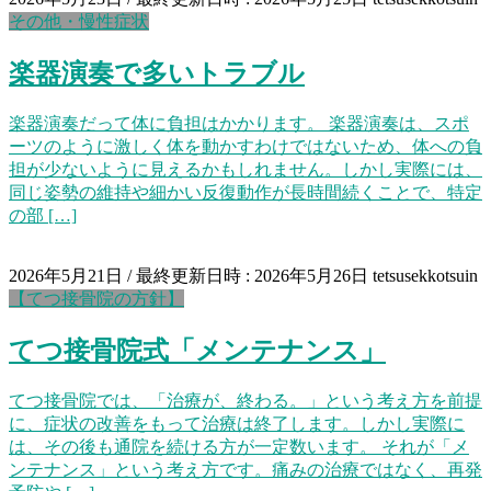
その他・慢性症状
楽器演奏で多いトラブル
楽器演奏だって体に負担はかかります。 楽器演奏は、スポ
ーツのように激しく体を動かすわけではないため、体への負
担が少ないように見えるかもしれません。しかし実際には、
同じ姿勢の維持や細かい反復動作が長時間続くことで、特定
の部 […]
2026年5月21日
/ 最終更新日時 :
2026年5月26日
tetsusekkotsuin
【てつ接骨院の方針】
てつ接骨院式「メンテナンス」
てつ接骨院では、「治療が、終わる。」という考え方を前提
に、症状の改善をもって治療は終了します。しかし実際に
は、その後も通院を続ける方が一定数います。 それが「メ
ンテナンス」という考え方です。痛みの治療ではなく、再発