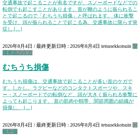
交通事故で起こることが有名ですが、スノーボードなどでの
転倒でも起こすことがあります。首が鞭のように振られるこ
とで起こるので「むちうち損傷」と呼ばれます。 体に衝撃
を受け、頭が振られることで起こる為、交通事故に限らず発
症し […]
2026年8月4日
/ 最終更新日時 :
2026年8月4日
tetsusekkotsuin
交
通事故のケガ
むちうち損傷
むちうち損傷は、交通事故で起こることが多い首のケガで
す。しかし、ラグビーなどのコンタクトスポーツや、スキ
ー・スノーボードでの転倒など、頭が大きく振られる衝撃に
よっても起こります。 首の筋肉や靱帯、関節周囲の組織が
損傷し、 […]
2026年8月4日
/ 最終更新日時 :
2026年8月4日
tetsusekkotsuin
一
般外傷