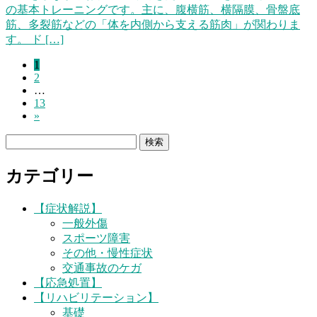
の基本トレーニングです。主に、腹横筋、横隔膜、骨盤底
筋、多裂筋などの「体を内側から支える筋肉」が関わりま
す。 ド […]
固
1
投
固
2
定
稿
…
定
ペ
固
13
ペ
ー
の
»
定
ー
ジ
ペ
ペ
ジ
検
ー
索:
ー
ジ
カテゴリー
ジ
送
【症状解説】
一般外傷
り
スポーツ障害
その他・慢性症状
交通事故のケガ
【応急処置】
【リハビリテーション】
基礎