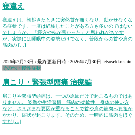
寝違え
寝違えは、朝起きたときに突然首が痛くなり、動かせなくな
る症状です。一度は経験したことがある方も多いのではない
でしょうか。 「寝方や枕が悪かった」と思われがちです
が、実際には睡眠中の姿勢だけでなく、普段からの首や肩の
筋肉の […]
2026年7月23日
/ 最終更新日時 :
2026年7月30日
tetsusekkotsuin
その他・慢性症状
肩こり・緊張型頭痛 治療編
肩こりや緊張型頭痛は、一つの原因だけで起こるものではあ
りません。 姿勢や生活習慣、筋肉の柔軟性、身体の使い方
など、さまざまな要因が重なることで首や肩の筋肉へ負担が
かかり、症状が起こります。そのため、一時的に筋肉をほぐ
すだ […]