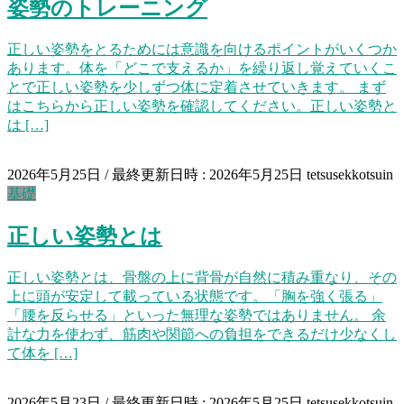
姿勢のトレーニング
正しい姿勢をとるためには意識を向けるポイントがいくつか
あります。体を「どこで支えるか」を繰り返し覚えていくこ
とで正しい姿勢を少しずつ体に定着させていきます。 まず
はこちらから正しい姿勢を確認してください。正しい姿勢と
は […]
2026年5月25日
/ 最終更新日時 :
2026年5月25日
tetsusekkotsuin
基礎
正しい姿勢とは
正しい姿勢とは、骨盤の上に背骨が自然に積み重なり、その
上に頭が安定して載っている状態です。「胸を強く張る」
「腰を反らせる」といった無理な姿勢ではありません。 余
計な力を使わず、筋肉や関節への負担をできるだけ少なくし
て体を […]
2026年5月23日
/ 最終更新日時 :
2026年5月25日
tetsusekkotsuin