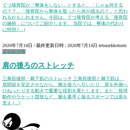
てつ接骨院が「整体をしない」とすると、「じゃぁ何する
の？？」「接骨院から整体を取ったら何が残るの？」と思わ
れるかもしれません。今回は、てつ接骨院が考える「接骨院
の施術」についてご紹介します。 当院では、整体の代わり
に特別 […]
2026年7月14日
/ 最終更新日時 :
2026年7月14日
tetsusekkotsuin
ストレッチ
肩の後ろのストレッチ
三角筋後部・棘下筋のストレッチ 三角筋後部と棘下筋は、
肩関節を安定させながら、腕を後ろへ引いたり、肩を外側へ
ひねったりする動きで重要な役割を果たします。また、投球
動作やラケット競技など、腕を素早く振るスポーツでは肩を
支え […]