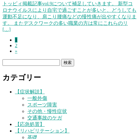
トッピィ掲載記事vol.9について補足していきます。 新型コ
ロナウイルスにより自宅で過ごすことが多いと、どうしても
運動不足になり、肩こり腰痛などの慢性痛が出やすくなりま
す。 またデスクワークの多い職業の方は常にこれらのリ
[…]
固
1
投
固
2
定
稿
»
定
ペ
ペ
ー
の
検
ー
ジ
索:
ペ
ジ
カテゴリー
ー
ジ
【症状解説】
一般外傷
送
スポーツ障害
り
その他・慢性症状
交通事故のケガ
【応急処置】
【リハビリテーション】
基礎