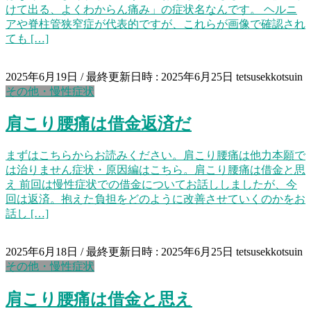
けて出る、よくわからん痛み」の症状名なんです。 ヘルニ
アや脊柱管狭窄症が代表的ですが、これらが画像で確認され
ても […]
2025年6月19日
/ 最終更新日時 :
2025年6月25日
tetsusekkotsuin
その他・慢性症状
肩こり腰痛は借金返済だ
まずはこちらからお読みください。肩こり腰痛は他力本願で
は治りません症状・原因編はこちら。肩こり腰痛は借金と思
え 前回は慢性症状での借金についてお話ししましたが、今
回は返済。抱えた負担をどのように改善させていくのかをお
話し […]
2025年6月18日
/ 最終更新日時 :
2025年6月25日
tetsusekkotsuin
その他・慢性症状
肩こり腰痛は借金と思え