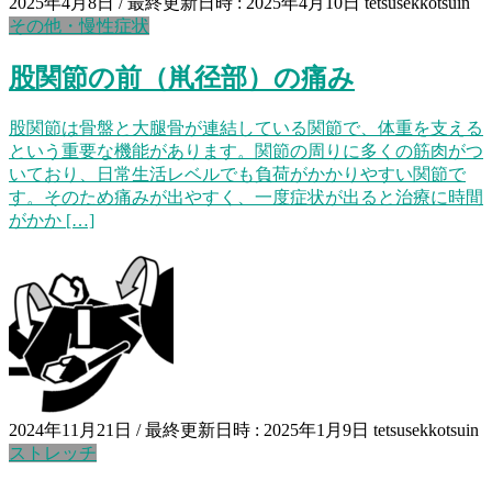
2025年4月8日
/ 最終更新日時 :
2025年4月10日
tetsusekkotsuin
その他・慢性症状
股関節の前（鼡径部）の痛み
股関節は骨盤と大腿骨が連結している関節で、体重を支える
という重要な機能があります。関節の周りに多くの筋肉がつ
いており、日常生活レベルでも負荷がかかりやすい関節で
す。そのため痛みが出やすく、一度症状が出ると治療に時間
がかか […]
2024年11月21日
/ 最終更新日時 :
2025年1月9日
tetsusekkotsuin
ストレッチ