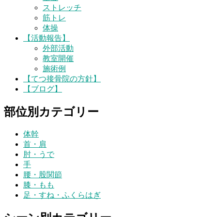
ストレッチ
筋トレ
体操
【活動報告】
外部活動
教室開催
施術例
【てつ接骨院の方針】
【ブログ】
部位別カテゴリー
体幹
首・肩
肘・うで
手
腰・股関節
膝・もも
足・すね・ふくらはぎ