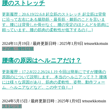
腰のストレッチ
更新履歴：20.6.19/22.6.8 起立筋のストレッチ 起立筋は背骨
に沿って左右にある腸肋筋・最長筋・棘筋のことを言いま
す。腰には背骨しか骨がなく、腰の安定のほとんどを筋肉に
頼っています。腰の筋肉の柔軟性が低下するの […]
2024年11月19日
/ 最終更新日時 :
2025年1月9日
tetsusekkotsuin
その他・慢性症状
腰痛の原因はヘルニアだけ？
更新履歴：17.2.8/22.2.26/24.1.19 今回は簡単にですが腰痛の
原因のについて説明します。 本当のヘルニアって？？ 腰痛
には様々な原因があり、筋肉の柔軟性、姿勢、動作フォー
ム、ヘルニアなどなど。この中で自 […]
2024年5月15日
/ 最終更新日時 :
2025年1月9日
tetsusekkotsuin
ストレッチ