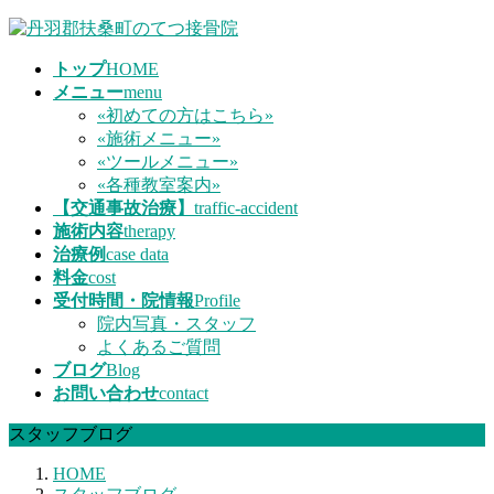
コ
ナ
ン
ビ
トップ
HOME
テ
ゲ
メニュー
menu
ン
ー
«初めての方はこちら»
ツ
シ
«施術メニュー»
へ
ョ
«ツールメニュー»
ス
ン
«各種教室案内»
キ
に
【交通事故治療】
traffic-accident
ッ
移
施術内容
therapy
プ
動
治療例
case data
料金
cost
受付時間・院情報
Profile
院内写真・スタッフ
よくあるご質問
ブログ
Blog
お問い合わせ
contact
スタッフブログ
HOME