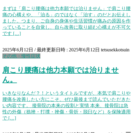
まずは「肩こり腰痛は他力本願では治りません」で肩こり腰
痛の心構えや、「治る」のではなく「治す」のだとお伝えし
ました。つまり、ご自身の身体や生活習慣が痛みの原因を作
っていることを自覚し、自ら改善に取り組む心構えが不可欠
です […]
2025年6月12日
/ 最終更新日時 :
2025年6月12日
tetsusekkotsuin
その他・慢性症状
肩こり腰痛は他力本願では治りませ
ん。
いきなりなんだ？！というタイトルですが、本気で肩こりや
腰痛を改善したい方にこそ、ぜひ最後まで読んでいただきた
い内容です。 接骨院の本来の役割と実情 本来、接骨院は急
性の外傷（捻挫・打撲・挫傷・骨折・脱臼など）を保険適用
で […]