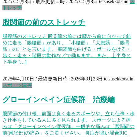
2025年5月8日
/ 最終更新日時 :
2025年5月8日
tetsusekkotsuin
ス
トレッチ
股関節の前のストレッチ
腸腰筋のストレッチ 股関節の前には腰から前に向かって斜
めに走る「腸腰筋」があり、「小腰筋」「大腰筋」「腸骨
筋」のことを言います。 股関節を曲げる・ボールをける・
歩く・走る・階段の動作などで働きます。 また、上半身と
下半身 […]
2025年4月10日
/ 最終更新日時 :
2026年3月23日
tetsusekkotsuin
スポーツ障害
グローインペイン症候群 治療編
股関節の付け根、前面は良く走るスポーツや、立ち仕事・歩
き仕事をしている人に多く見られます。 スポーツによる痛
みは「グローインペイン症候群」一般的な痛みは「股関節の
前(鼡径部)の痛み」をご覧ください。 炎症が強い場合RIC