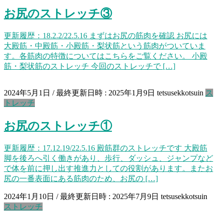
お尻のストレッチ③
更新履歴：18.2.2/22.5.16 まずはお尻の筋肉を確認 お尻には
大殿筋・中殿筋・小殿筋・梨状筋という筋肉がついていま
す。各筋肉の特徴についてはこちらをご覧ください。 小殿
筋・梨状筋のストレッチ 今回のストレッチで […]
2024年5月1日
/ 最終更新日時 :
2025年1月9日
tetsusekkotsuin
ス
トレッチ
お尻のストレッチ①
更新履歴：17.12.19/22.5.16 殿筋群のストレッチです 大殿筋
脚を後ろへ引く働きがあり、歩行、ダッシュ、ジャンプなど
で体を前に押し出す推進力としての役割があります。またお
尻の一番表面にある筋肉のため、お尻の […]
2024年1月10日
/ 最終更新日時 :
2025年7月9日
tetsusekkotsuin
ストレッチ