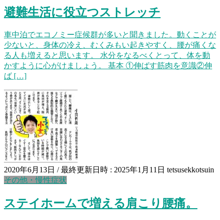
避難生活に役立つストレッチ
車中泊でエコノミー症候群が多いと聞きました。動くことが
少ないと、身体の冷え、むくみもい起きやすく、腰が痛くな
る人も増えると思います。 水分をなるべくとって、体を動
かすように心がけましょう。 基本 ①伸ばす筋肉を意識②伸
ば […]
2020年6月13日
/ 最終更新日時 :
2025年1月11日
tetsusekkotsuin
その他・慢性症状
ステイホームで増える肩こり腰痛。