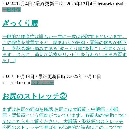
2025年12月4日
/ 最終更新日時 :
2025年12月4日
tetsusekkotsuin
一般外傷
ぎっくり腰
一般的な腰痛症は誰もが一生に一度は経験するといいます。
この腰痛を放置すると、腰まわりの筋肉・関節の働きが低下
し、突然の強い痛みである“ぎっくり腰”を起こしやすくなり
ます。さらに、適切な治療やリハビリを行わないまま放置す
る […]
2025年10月14日
/ 最終更新日時 :
2025年10月14日
tetsusekkotsuin
ストレッチ
お尻のストレッチ②
まずはお尻の筋肉を確認 お尻には大殿筋・中殿筋・小殿
筋・梨状筋という筋肉がついています。各筋肉の特徴につい
てはこちらをご覧ください。 大殿筋・梨状筋のストレッチ
今回のストレッチで伸ばせる代表的な筋肉はこの二つです