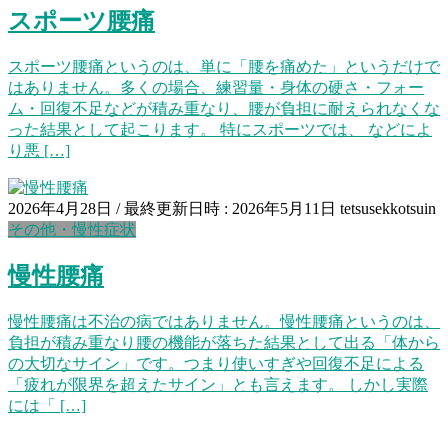
スポーツ腰痛
スポーツ腰痛というのは、単に「腰を痛めた」というだけで
はありません。多くの場合、練習量・身体の硬さ・フォー
ム・回復不足などが積み重なり、腰が負担に耐えられなくな
った結果として起こります。 特にスポーツでは、 などによ
り悪 […]
2026年4月28日
/ 最終更新日時 :
2026年5月11日
tetsusekkotsuin
その他・慢性症状
慢性腰痛
慢性腰痛は不治の病ではありません。慢性腰痛というのは、
負担が積み重なり腰の機能が落ちた結果として出る「体から
の大切なサイン」です。つまり使いすぎや回復不足による
「疲れが限界を超えたサイン」とも言えます。 しかし実際
には「 […]