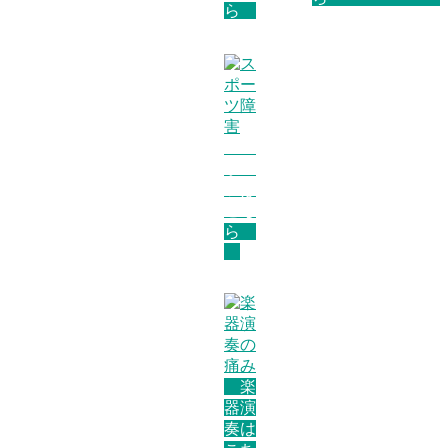
ら
ス
ポー
ツは
こち
ら
楽
器演
奏は