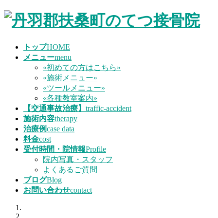
コ
ナ
ン
ビ
テ
ゲ
ン
ー
トップ
HOME
ツ
シ
メニュー
menu
へ
ョ
«初めての方はこちら»
ス
ン
«施術メニュー»
キ
に
«ツールメニュー»
ッ
移
«各種教室案内»
プ
動
【交通事故治療】
traffic-accident
施術内容
therapy
治療例
case data
料金
cost
受付時間・院情報
Profile
院内写真・スタッフ
よくあるご質問
ブログ
Blog
お問い合わせ
contact