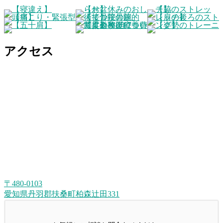
アクセス
〒480-0103
愛知県丹羽郡扶桑町柏森辻田331