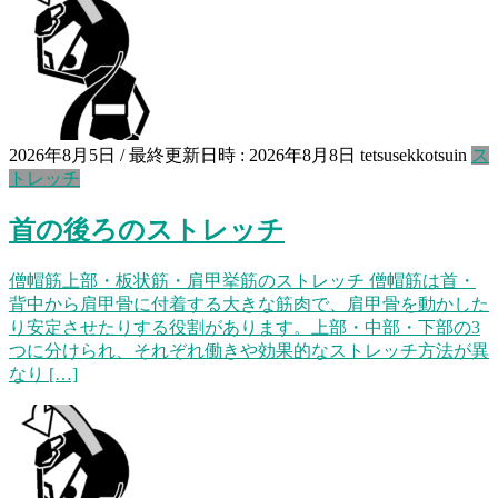
2026年8月5日
/ 最終更新日時 :
2026年8月8日
tetsusekkotsuin
ス
トレッチ
首の後ろのストレッチ
僧帽筋上部・板状筋・肩甲挙筋のストレッチ 僧帽筋は首・
背中から肩甲骨に付着する大きな筋肉で、肩甲骨を動かした
り安定させたりする役割があります。上部・中部・下部の3
つに分けられ、それぞれ働きや効果的なストレッチ方法が異
なり […]