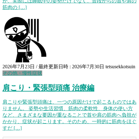
が、実際には睡眠中の姿勢だけでなく、普段からの首や肩の
筋肉の […]
2026年7月23日
/ 最終更新日時 :
2026年7月30日
tetsusekkotsuin
その他・慢性症状
肩こり・緊張型頭痛 治療編
肩こりや緊張型頭痛は、一つの原因だけで起こるものではあ
りません。 姿勢や生活習慣、筋肉の柔軟性、身体の使い方
など、さまざまな要因が重なることで首や肩の筋肉へ負担が
かかり、症状が起こります。そのため、一時的に筋肉をほぐ
すだ […]