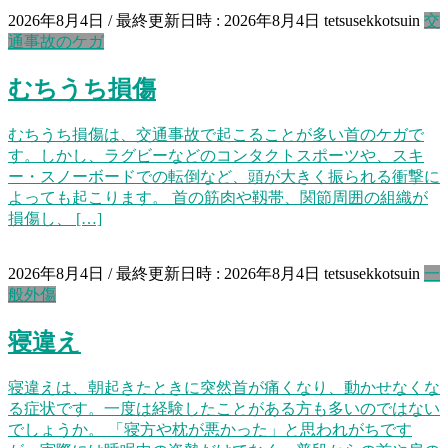
2026年8月4日
/ 最終更新日時 :
2026年8月4日
tetsusekkotsuin
交
通事故のケガ
むちうち損傷
むちうち損傷は、交通事故で起こることが多い首のケガで
す。しかし、ラグビーなどのコンタクトスポーツや、スキ
ー・スノーボードでの転倒など、頭が大きく振られる衝撃に
よっても起こります。 首の筋肉や靱帯、関節周囲の組織が
損傷し、 […]
2026年8月4日
/ 最終更新日時 :
2026年8月4日
tetsusekkotsuin
一
般外傷
寝違え
寝違えは、朝起きたときに突然首が痛くなり、動かせなくな
る症状です。一度は経験したことがある方も多いのではない
でしょうか。 「寝方や枕が悪かった」と思われがちです