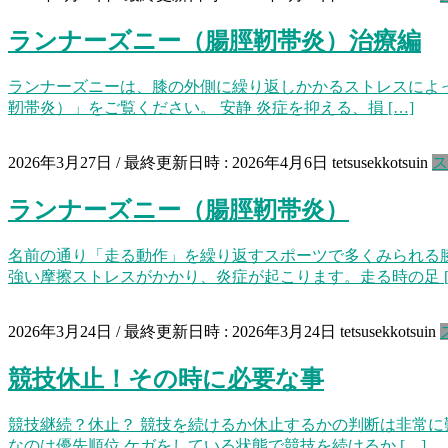
ランナーズニー（腸脛靭帯炎）治療編
ランナーズニーは、膝の外側に繰り返しかかるストレスによっ
靭帯炎）」をご覧ください。 安静 炎症を抑える、損 […]
2026年3月27日
/ 最終更新日時 :
2026年4月6日
tetsusekkotsuin
ス
ランナーズニー（腸脛靭帯炎）
名前の通り「走る動作」を繰り返すスポーツで多くみられる
強い摩擦ストレスがかかり、炎症が起こります。走る時の足 [
2026年3月24日
/ 最終更新日時 :
2026年3月24日
tetsusekkotsuin
競技休止！その時に必要な事
競技継続？休止？ 競技を続けるか休止するかの判断は非常に
なのは優先順位 ケガをしている状態で競技を続けるか […]