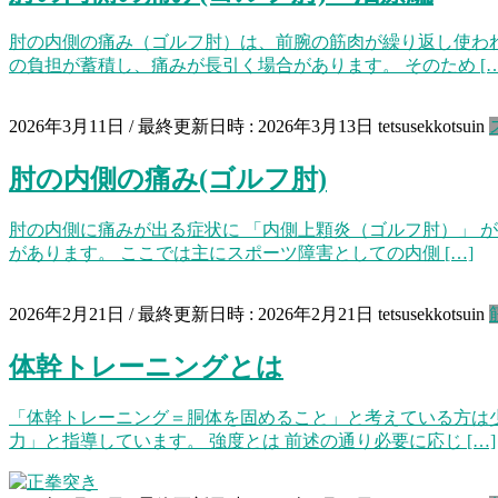
肘の内側の痛み（ゴルフ肘）は、前腕の筋肉が繰り返し使わ
の負担が蓄積し、痛みが長引く場合があります。 そのため […
2026年3月11日
/ 最終更新日時 :
2026年3月13日
tetsusekkotsuin
肘の内側の痛み(ゴルフ肘)
肘の内側に痛みが出る症状に 「内側上顆炎（ゴルフ肘）」 
があります。 ここでは主にスポーツ障害としての内側 […]
2026年2月21日
/ 最終更新日時 :
2026年2月21日
tetsusekkotsuin
体幹トレーニングとは
「体幹トレーニング＝胴体を固めること」と考えている方は少
力」と指導しています。 強度とは 前述の通り必要に応じ […]