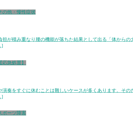
その他・慢性症状
負担が積み重なり腰の機能が落ちた結果として出る「体からの
]
【応急処置】
や演奏をすぐに休むことは難しいケースが多くあります。その
]
スポーツ障害