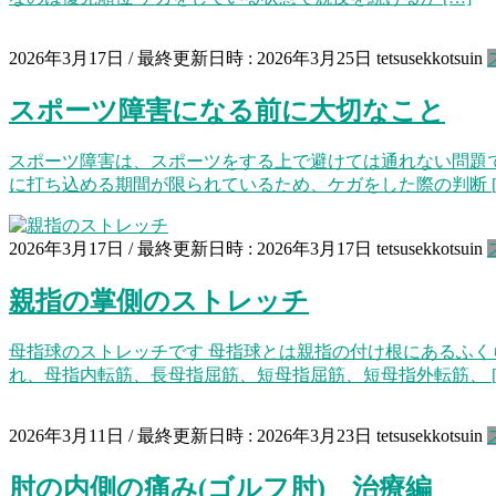
2026年3月17日
/ 最終更新日時 :
2026年3月25日
tetsusekkotsuin
スポーツ障害になる前に大切なこと
スポーツ障害は、スポーツをする上で避けては通れない問題
に打ち込める期間が限られているため、ケガをした際の判断 [
2026年3月17日
/ 最終更新日時 :
2026年3月17日
tetsusekkotsuin
親指の掌側のストレッチ
母指球のストレッチです 母指球とは親指の付け根にあるふ
れ、母指内転筋、長母指屈筋、短母指屈筋、短母指外転筋、 [
2026年3月11日
/ 最終更新日時 :
2026年3月23日
tetsusekkotsuin
肘の内側の痛み(ゴルフ肘) 治療編