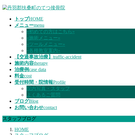
コ
ナ
ン
ビ
トップ
HOME
テ
ゲ
メニュー
menu
ン
ー
«初めての方はこちら»
ツ
シ
«施術メニュー»
へ
ョ
«ツールメニュー»
ス
ン
«各種教室案内»
キ
に
【交通事故治療】
traffic-accident
ッ
移
施術内容
therapy
プ
動
治療例
case data
料金
cost
受付時間・院情報
Profile
院内写真・スタッフ
よくあるご質問
ブログ
Blog
お問い合わせ
contact
スタッフブログ
HOME