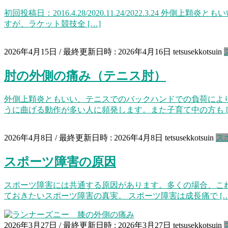
初回投稿日：2016.4.28/2020.11.24/2022.3
すが、ラケット競技全 […]
2026年4月15日
/ 最終更新日時 :
2026年4月16日
tetsusekkotsuin
肘の外側の痛み（テニス肘）
外側上顆炎ともいい、テニスでのバックハンドでの負荷によ
うに曲げる動作が多い人に頻発します。また子育て中の方も [
2026年4月8日
/ 最終更新日時 :
2026年4月8日
tetsusekkotsuin
ス
スポーツ障害の原因
スポーツ障害には共通する原因があります。多くの場合、こ
ておきたいスポーツ障害の真実。 スポーツ障害は成長痛で […
2026年3月27日
/ 最終更新日時 :
2026年3月27日
tetsusekkotsuin