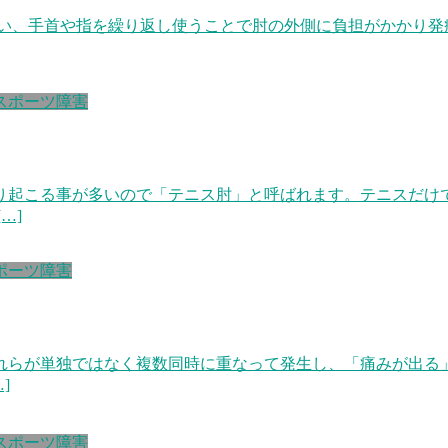
.24 外側上顆炎ともいい、手首や指を繰り返し使うことで肘の外側に負
スポーツ障害
り起こる事が多いので「テニス肘」と呼ばれます。テニスだけ
…]
ポーツ障害
れらが単独ではなく複数同時に重なって発生し、「痛みが出る」
]
スポーツ障害