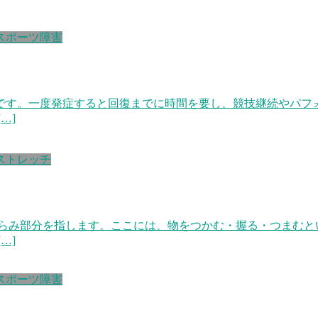
スポーツ障害
です。一度発症すると回復までに時間を要し、競技継続やパフ
…]
ストレッチ
くらみ部分を指します。ここには、物をつかむ・握る・つまむと
…]
スポーツ障害