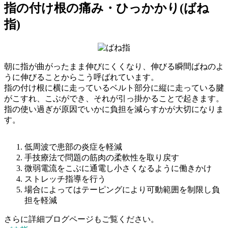
指の付け根の痛み・ひっかかり(ばね
指)
朝に指が曲がったまま伸びにくくなり、伸びる瞬間ばねのよ
うに伸びることからこう呼ばれています。
指の付け根に横に走っているベルト部分に縦に走っている腱
がこすれ、こぶができ、それが引っ掛かることで起きます。
指の使い過ぎが原因でいかに負担を減らすかが大切になりま
す。
低周波で患部の炎症を軽減
手技療法で問題の筋肉の柔軟性を取り戻す
微弱電流をこぶに通電し小さくなるように働きかけ
ストレッチ指導を行う
場合によってはテーピングにより可動範囲を制限し負
担を軽減
さらに詳細ブログページもご覧ください。