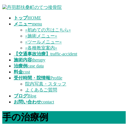
コ
ナ
ン
ビ
トップ
HOME
テ
ゲ
メニュー
menu
ン
ー
«初めての方はこちら»
ツ
シ
«施術メニュー»
へ
ョ
«ツールメニュー»
ス
ン
«各種教室案内»
キ
に
【交通事故治療】
traffic-accident
ッ
移
施術内容
therapy
プ
動
治療例
case data
料金
cost
受付時間・院情報
Profile
院内写真・スタッフ
よくあるご質問
ブログ
Blog
お問い合わせ
contact
手の治療例