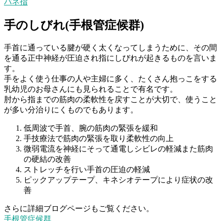
バネ指
手のしびれ(手根管症候群)
手首に通っている腱が硬く太くなってしまうために、その間
を通る正中神経が圧迫され指にしびれが起きるものを言いま
す。
手をよく使う仕事の人や主婦に多く、たくさん抱っこをする
乳幼児のお母さんにも見られることで有名です。
肘から指までの筋肉の柔軟性を戻すことが大切で、使うこと
が多い分治りにくものでもあります。
低周波で手首、腕の筋肉の緊張を緩和
手技療法で筋肉の緊張を取り柔軟性の向上
微弱電流を神経にそって通電しシビレの軽減また筋肉
の硬結の改善
ストレッチを行い手首の圧迫の軽減
ピックアップテープ、キネシオテープにより症状の改
善
さらに詳細ブログページもご覧ください。
手根管症候群