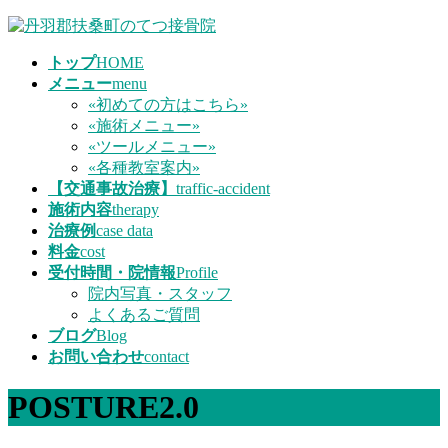
コ
ナ
ン
ビ
トップ
HOME
テ
ゲ
メニュー
menu
ン
ー
«初めての方はこちら»
ツ
シ
«施術メニュー»
へ
ョ
«ツールメニュー»
ス
ン
«各種教室案内»
キ
に
【交通事故治療】
traffic-accident
ッ
移
施術内容
therapy
プ
動
治療例
case data
料金
cost
受付時間・院情報
Profile
院内写真・スタッフ
よくあるご質問
ブログ
Blog
お問い合わせ
contact
POSTURE2.0