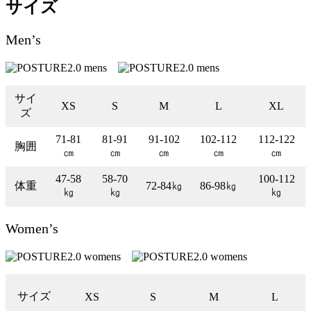
サイズ
Men’s
サイ
XS
S
M
L
XL
ズ
71-81
81-91
91-102
102-112
112-122
胸囲
㎝
㎝
㎝
㎝
㎝
47-58
58-70
100-112
体重
72-84㎏
86-98㎏
㎏
㎏
㎏
Women’s
サイズ
XS
S
M
L