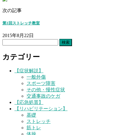
次の記事
第1回ストレッチ教室
2015年8月22日
検
索:
カテゴリー
【症状解説】
一般外傷
スポーツ障害
その他・慢性症状
交通事故のケガ
【応急処置】
【リハビリテーション】
基礎
ストレッチ
筋トレ
体操