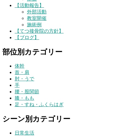
【活動報告】
外部活動
教室開催
施術例
【てつ接骨院の方針】
【ブログ】
部位別カテゴリー
体幹
首・肩
肘・うで
手
腰・股関節
膝・もも
足・すね・ふくらはぎ
シーン別カテゴリー
日常生活