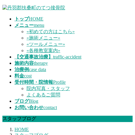
コ
ナ
ン
ビ
トップ
HOME
テ
ゲ
メニュー
menu
ン
ー
«初めての方はこちら»
ツ
シ
«施術メニュー»
へ
ョ
«ツールメニュー»
ス
ン
«各種教室案内»
キ
に
【交通事故治療】
traffic-accident
ッ
移
施術内容
therapy
プ
動
治療例
case data
料金
cost
受付時間・院情報
Profile
院内写真・スタッフ
よくあるご質問
ブログ
Blog
お問い合わせ
contact
スタッフブログ
HOME