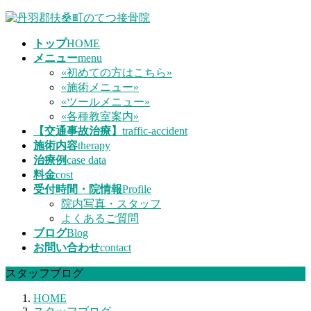
コ
ナ
ン
ビ
トップ
HOME
テ
ゲ
メニュー
menu
ン
ー
«初めての方はこちら»
ツ
シ
«施術メニュー»
へ
ョ
«ツールメニュー»
ス
ン
«各種教室案内»
キ
に
【交通事故治療】
traffic-accident
ッ
移
施術内容
therapy
プ
動
治療例
case data
料金
cost
受付時間・院情報
Profile
院内写真・スタッフ
よくあるご質問
ブログ
Blog
お問い合わせ
contact
スタッフブログ
HOME