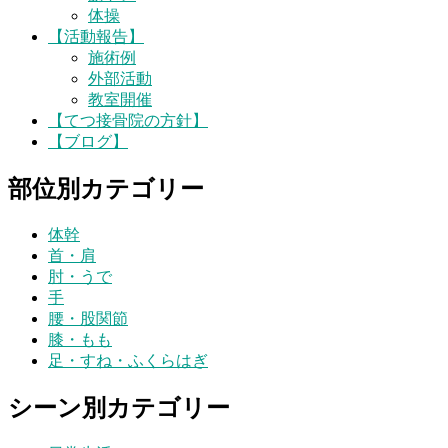
体操
【活動報告】
施術例
外部活動
教室開催
【てつ接骨院の方針】
【ブログ】
部位別カテゴリー
体幹
首・肩
肘・うで
手
腰・股関節
膝・もも
足・すね・ふくらはぎ
シーン別カテゴリー