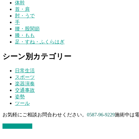
体幹
首・肩
肘・うで
手
腰・股関節
膝・もも
足・すね・ふくらはぎ
シーン別カテゴリー
日常生活
スポーツ
楽器演奏
交通事故
姿勢
ツール
お気軽にご相談お問合わせください。
0587-96-9229
施術中は電
お問い合わせ