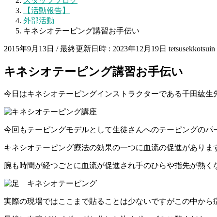
スタッフブログ
【活動報告】
外部活動
キネシオテーピング講習お手伝い
2015年9月13日
/ 最終更新日時 :
2023年12月19日
tetsusekkotsuin
キネシオテーピング講習お手伝い
今日はキネシオテーピングインストラクターである
千田紘生
今回もテーピングモデルとして生徒さんへのテーピングのパ
キネシオテーピング療法の効果の一つに血流の促進がありま
腕も時間が経つごとに
血流が促進され手のひらや指先が熱く
実際の現場ではここまで貼ることは少ないですが
この中から