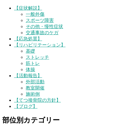
【症状解説】
一般外傷
スポーツ障害
その他・慢性症状
交通事故のケガ
【応急処置】
【リハビリテーション】
基礎
ストレッチ
筋トレ
体操
【活動報告】
外部活動
教室開催
施術例
【てつ接骨院の方針】
【ブログ】
部位別カテゴリー