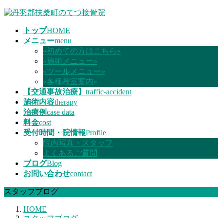
コ
ナ
ン
ビ
トップ
HOME
テ
ゲ
メニュー
menu
ン
ー
«初めての方はこちら»
ツ
シ
«施術メニュー»
へ
ョ
«ツールメニュー»
ス
ン
«各種教室案内»
キ
に
【交通事故治療】
traffic-accident
ッ
移
施術内容
therapy
プ
動
治療例
case data
料金
cost
受付時間・院情報
Profile
院内写真・スタッフ
よくあるご質問
ブログ
Blog
お問い合わせ
contact
スタッフブログ
HOME