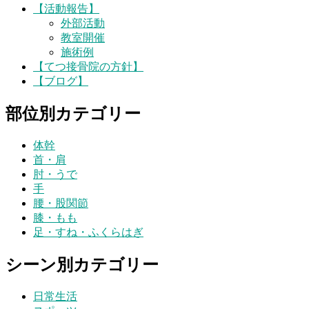
【活動報告】
外部活動
教室開催
施術例
【てつ接骨院の方針】
【ブログ】
部位別カテゴリー
体幹
首・肩
肘・うで
手
腰・股関節
膝・もも
足・すね・ふくらはぎ
シーン別カテゴリー
日常生活