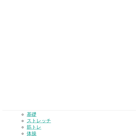
てつ接骨院式体幹トレーニング教室
2019年4月2日
検
索:
カテゴリー
【症状解説】
一般外傷
スポーツ障害
その他・慢性症状
交通事故のケガ
【応急処置】
【リハビリテーション】
基礎
ストレッチ
筋トレ
体操