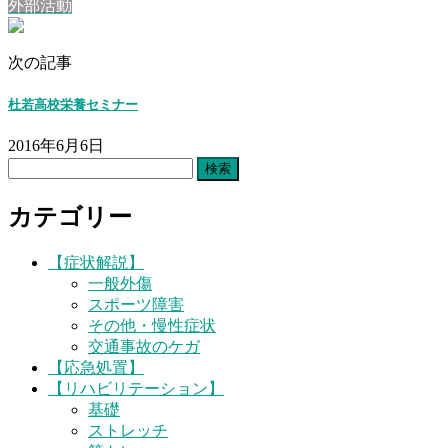
外部活動
次の記事
杜若高校栄養セミナー
2016年6月6日
検
索:
カテゴリー
【症状解説】
一般外傷
スポーツ障害
その他・慢性症状
交通事故のケガ
【応急処置】
【リハビリテーション】
基礎
ストレッチ