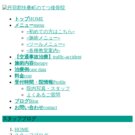
コ
ナ
ン
ビ
トップ
HOME
テ
ゲ
メニュー
menu
ン
ー
«初めての方はこちら»
ツ
シ
«施術メニュー»
へ
ョ
«ツールメニュー»
ス
ン
«各種教室案内»
キ
に
【交通事故治療】
traffic-accident
ッ
移
施術内容
therapy
プ
動
治療例
case data
料金
cost
受付時間・院情報
Profile
院内写真・スタッフ
よくあるご質問
ブログ
Blog
お問い合わせ
contact
スタッフブログ
HOME