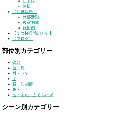
筋トレ
体操
【活動報告】
外部活動
教室開催
施術例
【てつ接骨院の方針】
【ブログ】
部位別カテゴリー
体幹
首・肩
肘・うで
手
腰・股関節
膝・もも
足・すね・ふくらはぎ
シーン別カテゴリー