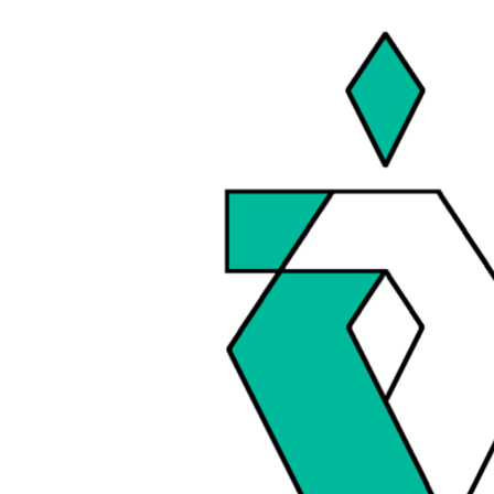
コ
ナ
ン
ビ
テ
ゲ
ン
ー
ツ
シ
へ
ョ
ス
ン
キ
に
ッ
移
プ
動