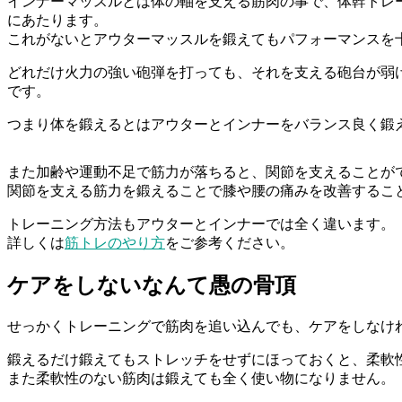
インナーマッスルとは体の軸を支える筋肉の事で、体幹トレ
にあたります。
これがないとアウターマッスルを鍛えてもパフォーマンスを
どれだけ火力の強い砲弾を打っても、それを支える砲台が弱
です。
つまり体を鍛えるとはアウターとインナーをバランス良く鍛
また加齢や運動不足で筋力が落ちると、関節を支えることが
関節を支える筋力を鍛えることで膝や腰の痛みを改善するこ
トレーニング方法もアウターとインナーでは全く違います。
詳しくは
筋トレのやり方
をご参考ください。
ケアをしないなんて愚の骨頂
せっかくトレーニングで筋肉を追い込んでも、ケアをしなけ
鍛えるだけ鍛えてもストレッチをせずにほっておくと、柔軟
また柔軟性のない筋肉は鍛えても全く使い物になりません。