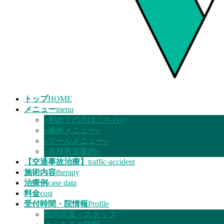
トップ
HOME
メニュー
menu
«初めての方はこちら»
«施術メニュー»
«ツールメニュー»
«各種教室案内»
【交通事故治療】
traffic-accident
施術内容
therapy
治療例
case data
料金
cost
受付時間・院情報
Profile
院内写真・スタッフ