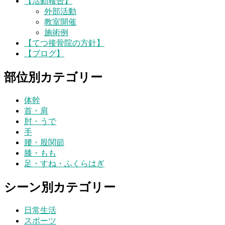
【活動報告】
外部活動
教室開催
施術例
【てつ接骨院の方針】
【ブログ】
部位別カテゴリー
体幹
首・肩
肘・うで
手
腰・股関節
膝・もも
足・すね・ふくらはぎ
シーン別カテゴリー
日常生活
スポーツ