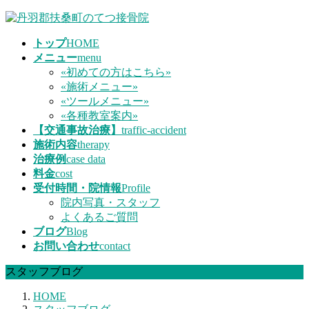
コ
ナ
ン
ビ
トップ
HOME
テ
ゲ
メニュー
menu
ン
ー
«初めての方はこちら»
ツ
シ
«施術メニュー»
へ
ョ
«ツールメニュー»
ス
ン
«各種教室案内»
キ
に
【交通事故治療】
traffic-accident
ッ
移
施術内容
therapy
プ
動
治療例
case data
料金
cost
受付時間・院情報
Profile
院内写真・スタッフ
よくあるご質問
ブログ
Blog
お問い合わせ
contact
スタッフブログ
HOME