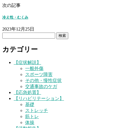
次の記事
冷え性・むくみ
2023年12月25日
検
索:
カテゴリー
【症状解説】
一般外傷
スポーツ障害
その他・慢性症状
交通事故のケガ
【応急処置】
【リハビリテーション】
基礎
ストレッチ
筋トレ
体操