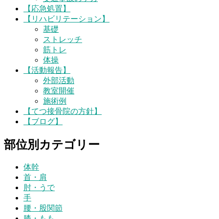
【応急処置】
【リハビリテーション】
基礎
ストレッチ
筋トレ
体操
【活動報告】
外部活動
教室開催
施術例
【てつ接骨院の方針】
【ブログ】
部位別カテゴリー
体幹
首・肩
肘・うで
手
腰・股関節
膝・もも