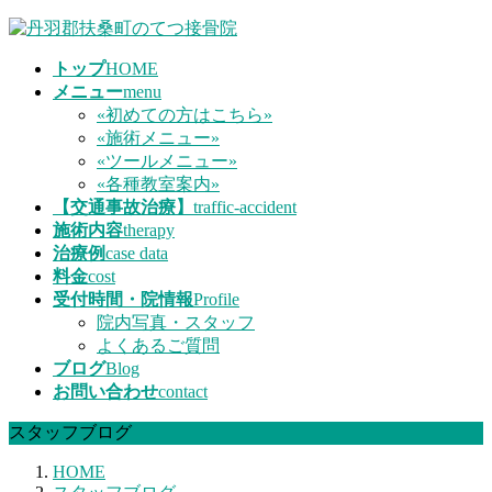
コ
ナ
ン
ビ
トップ
HOME
テ
ゲ
メニュー
menu
ン
ー
«初めての方はこちら»
ツ
シ
«施術メニュー»
へ
ョ
«ツールメニュー»
ス
ン
«各種教室案内»
キ
に
【交通事故治療】
traffic-accident
ッ
移
施術内容
therapy
プ
動
治療例
case data
料金
cost
受付時間・院情報
Profile
院内写真・スタッフ
よくあるご質問
ブログ
Blog
お問い合わせ
contact
スタッフブログ
HOME