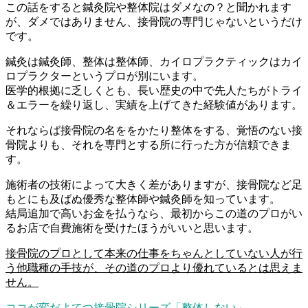
この話をすると鍼灸院や整体院はダメなの？と聞かれます
が、ダメではありません、接骨院の専門じゃないというだけ
です。
鍼灸は鍼灸師、整体は整体師、カイロプラクティックはカイ
ロプラクターというプロが別にいます。
医学的根拠に乏しくとも、長い歴史の中で先人たちがトライ
＆エラーを繰り返し、実績を上げてきた経験値があります。
それならば接骨院の名ををかたり整体をする、覚悟のない接
骨院よりも、それを専門とする所に行った方が信頼できま
す。
施術者の技術によって大きく差がありますが、接骨院など足
もとにも及ばぬ優秀な整体師や鍼灸師を知っています。
結局追加で高いお金を払うなら、最初からこの道のプロがい
るお店で自費施術を受けたほうがいいと思います。
接骨院のプロとして本来の仕事をちゃんとしていない人が行
う他職種の手技が、その道のプロより優れているとは思えま
せん。
ココが変だよてつ接骨院シリーズ「整体しない」