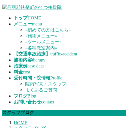
コ
ナ
ン
ビ
トップ
HOME
テ
ゲ
メニュー
menu
ン
ー
«初めての方はこちら»
ツ
シ
«施術メニュー»
へ
ョ
«ツールメニュー»
ス
ン
«各種教室案内»
キ
に
【交通事故治療】
traffic-accident
ッ
移
施術内容
therapy
プ
動
治療例
case data
料金
cost
受付時間・院情報
Profile
院内写真・スタッフ
よくあるご質問
ブログ
Blog
お問い合わせ
contact
スタッフブログ
HOME