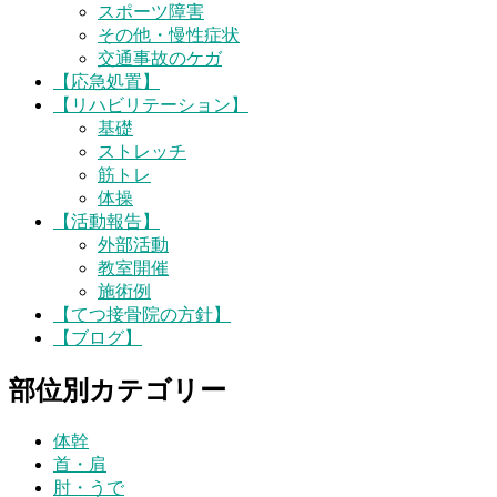
スポーツ障害
その他・慢性症状
交通事故のケガ
【応急処置】
【リハビリテーション】
基礎
ストレッチ
筋トレ
体操
【活動報告】
外部活動
教室開催
施術例
【てつ接骨院の方針】
【ブログ】
部位別カテゴリー
体幹
首・肩
肘・うで