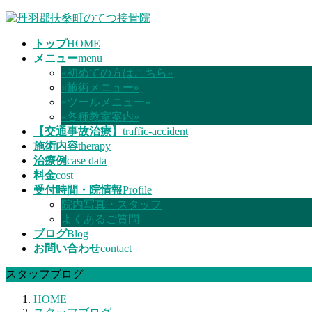
コ
ナ
ン
ビ
トップ
HOME
テ
ゲ
メニュー
menu
ン
ー
«初めての方はこちら»
ツ
シ
«施術メニュー»
へ
ョ
«ツールメニュー»
ス
ン
«各種教室案内»
キ
に
【交通事故治療】
traffic-accident
ッ
移
施術内容
therapy
プ
動
治療例
case data
料金
cost
受付時間・院情報
Profile
院内写真・スタッフ
よくあるご質問
ブログ
Blog
お問い合わせ
contact
スタッフブログ
HOME