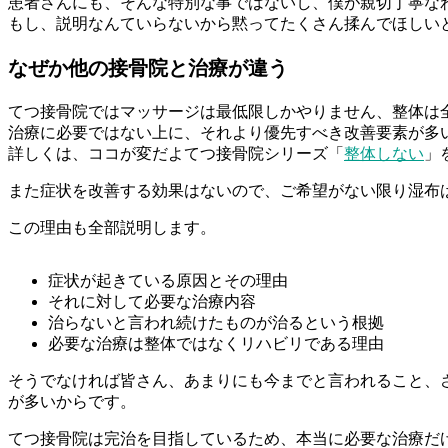
患者さんにも、そんな特別な事ではないし、僕が親切丁寧な
もし、説明なんていらないから黙ってたくさん揉んでほしい
なぜか他の接骨院と治療が違う
てつ接骨院ではマッサージは最低限しかやりません、整体は
治療に必要ではない上に、それより優先すべき改善要素が多
詳しくは、ココが変だよてつ接骨院シリーズ「
整体しない
」
また症状を改善する効果はないので、ご希望がない限り湿布
この理由も全部説明します。
症状が起きている原因とその理由
それに対して必要な治療内容
治らないと言われ続けたものが治るという根拠
必要な治療は整体ではなくリハビリである理由
そうでなければ皆さん、あまりにも今までと言われること、
が多いからです。
てつ接骨院は完治を目指しているため、本当に必要な治療だ