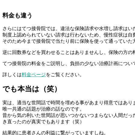
料金も違う
さらにはてつ接骨院では、違法な保険請求や水増し請求はい
制度上認められていない請求は行わないため、慢性症状は自
そのため今まで接骨院で当たり前に保険を使って通っていた
逆に回数券などを買わせることはありませんし、保険の方の
てつ接骨院の料金をご説明し、負担の少ない治療計画につい
詳しくは
料金ページ
をご覧ください。
でも本当は（笑）
実は、適当な世間話で時間を埋める事があまり得意ではあり
唯一共通の話題が治療の話なのです。
昔から気の利いた世間話が思いつかないつまらない人間だっ
き直ったのが真実でもあります（笑）
結果的に患者さんの利益に繋がっていますしね。