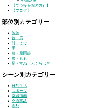
外部活動
【てつ接骨院の方針】
【ブログ】
部位別カテゴリー
体幹
首・肩
肘・うで
手
腰・股関節
膝・もも
足・すね・ふくらはぎ
シーン別カテゴリー
日常生活
スポーツ
楽器演奏
交通事故
姿勢