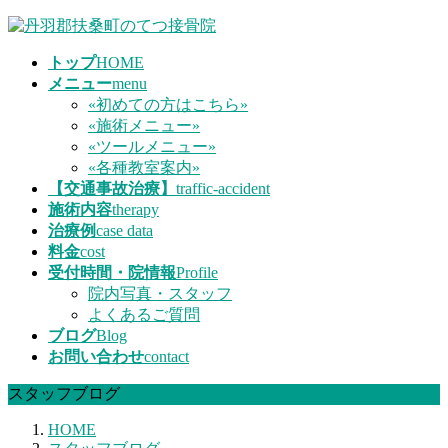
コ
ナ
ン
ビ
トップ
HOME
テ
ゲ
メニュー
menu
ン
ー
«初めての方はこちら»
ツ
シ
«施術メニュー»
へ
ョ
«ツールメニュー»
ス
ン
«各種教室案内»
キ
に
【交通事故治療】
traffic-accident
ッ
移
施術内容
therapy
プ
動
治療例
case data
料金
cost
受付時間・院情報
Profile
院内写真・スタッフ
よくあるご質問
ブログ
Blog
お問い合わせ
contact
スタッフブログ
HOME