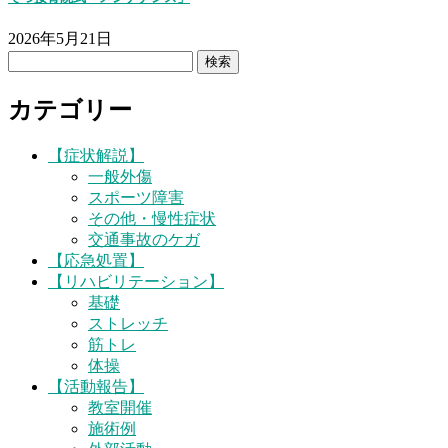
2026年5月21日
検
索:
カテゴリー
【症状解説】
一般外傷
スポーツ障害
その他・慢性症状
交通事故のケガ
【応急処置】
【リハビリテーション】
基礎
ストレッチ
筋トレ
体操
【活動報告】
教室開催
施術例