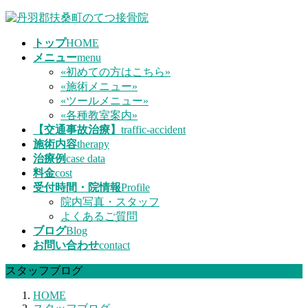
コ
ナ
ン
ビ
トップ
HOME
テ
ゲ
メニュー
menu
ン
ー
«初めての方はこちら»
ツ
シ
«施術メニュー»
へ
ョ
«ツールメニュー»
ス
ン
«各種教室案内»
キ
に
【交通事故治療】
traffic-accident
ッ
移
施術内容
therapy
プ
動
治療例
case data
料金
cost
受付時間・院情報
Profile
院内写真・スタッフ
よくあるご質問
ブログ
Blog
お問い合わせ
contact
スタッフブログ
HOME