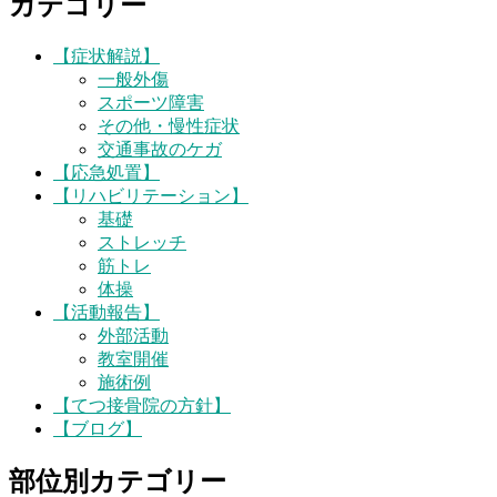
カテゴリー
【症状解説】
一般外傷
スポーツ障害
その他・慢性症状
交通事故のケガ
【応急処置】
【リハビリテーション】
基礎
ストレッチ
筋トレ
体操
【活動報告】
外部活動
教室開催
施術例
【てつ接骨院の方針】
【ブログ】
部位別カテゴリー