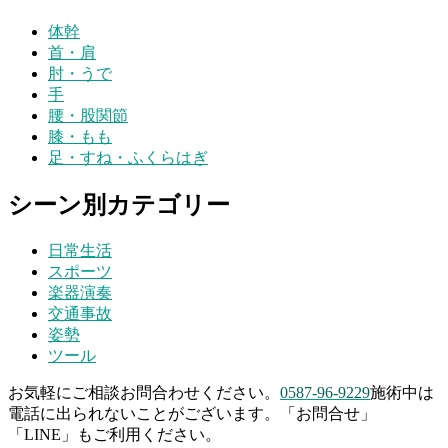
体幹
首・肩
肘・うで
手
腰・股関節
膝・もも
足・すね・ふくらはぎ
シーン別カテゴリー
日常生活
スポーツ
楽器演奏
交通事故
姿勢
ツール
お気軽にご相談お問合わせください。
0587-96-9229
施術中は
電話に出られないことがございます。「お問合せ」
「LINE」もご利用ください。