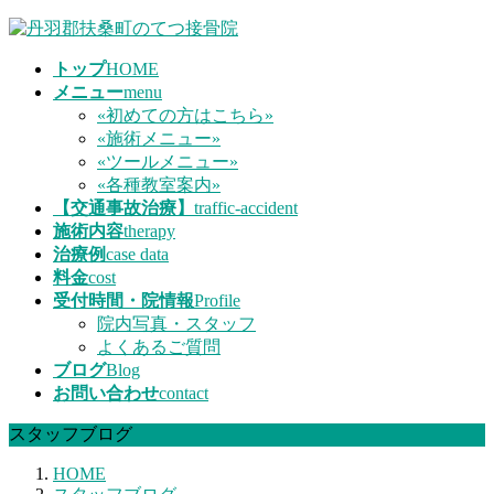
コ
ナ
ン
ビ
トップ
HOME
テ
ゲ
メニュー
menu
ン
ー
«初めての方はこちら»
ツ
シ
«施術メニュー»
へ
ョ
«ツールメニュー»
ス
ン
«各種教室案内»
キ
に
【交通事故治療】
traffic-accident
ッ
移
施術内容
therapy
プ
動
治療例
case data
料金
cost
受付時間・院情報
Profile
院内写真・スタッフ
よくあるご質問
ブログ
Blog
お問い合わせ
contact
スタッフブログ
HOME