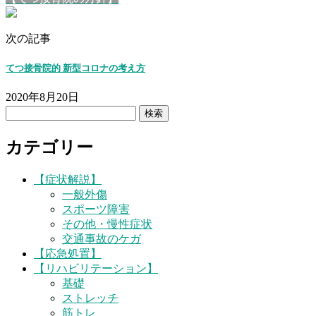
次の記事
てつ接骨院的 新型コロナの考え方
2020年8月20日
検
索:
カテゴリー
【症状解説】
一般外傷
スポーツ障害
その他・慢性症状
交通事故のケガ
【応急処置】
【リハビリテーション】
基礎
ストレッチ
筋トレ