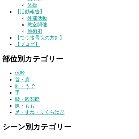
体操
【活動報告】
外部活動
教室開催
施術例
【てつ接骨院の方針】
【ブログ】
部位別カテゴリー
体幹
首・肩
肘・うで
手
腰・股関節
膝・もも
足・すね・ふくらはぎ
シーン別カテゴリー