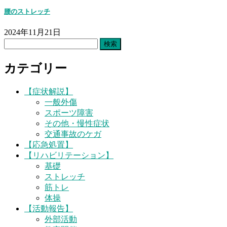
腰のストレッチ
2024年11月21日
検
索:
カテゴリー
【症状解説】
一般外傷
スポーツ障害
その他・慢性症状
交通事故のケガ
【応急処置】
【リハビリテーション】
基礎
ストレッチ
筋トレ
体操
【活動報告】
外部活動