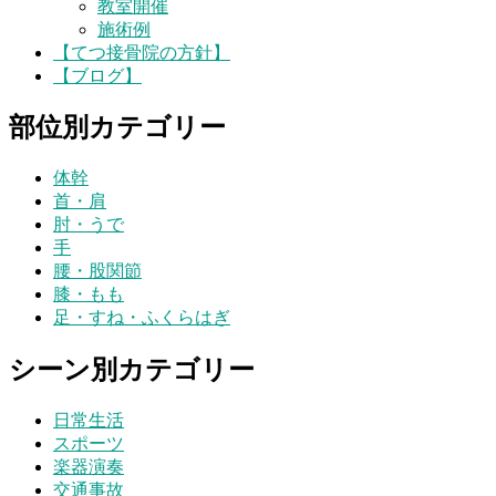
教室開催
施術例
【てつ接骨院の方針】
【ブログ】
部位別カテゴリー
体幹
首・肩
肘・うで
手
腰・股関節
膝・もも
足・すね・ふくらはぎ
シーン別カテゴリー
日常生活
スポーツ
楽器演奏
交通事故