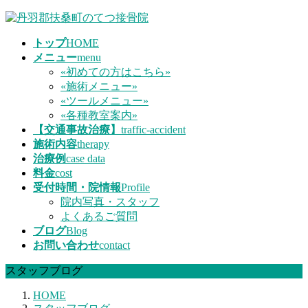
コ
ナ
ン
ビ
トップ
HOME
テ
ゲ
メニュー
menu
ン
ー
«初めての方はこちら»
ツ
シ
«施術メニュー»
へ
ョ
«ツールメニュー»
ス
ン
«各種教室案内»
キ
に
【交通事故治療】
traffic-accident
ッ
移
施術内容
therapy
プ
動
治療例
case data
料金
cost
受付時間・院情報
Profile
院内写真・スタッフ
よくあるご質問
ブログ
Blog
お問い合わせ
contact
スタッフブログ
HOME