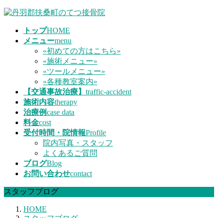
コ
ナ
ン
ビ
トップ
HOME
テ
ゲ
メニュー
menu
ン
ー
«初めての方はこちら»
ツ
シ
«施術メニュー»
へ
ョ
«ツールメニュー»
ス
ン
«各種教室案内»
キ
に
【交通事故治療】
traffic-accident
ッ
移
施術内容
therapy
プ
動
治療例
case data
料金
cost
受付時間・院情報
Profile
院内写真・スタッフ
よくあるご質問
ブログ
Blog
お問い合わせ
contact
スタッフブログ
HOME