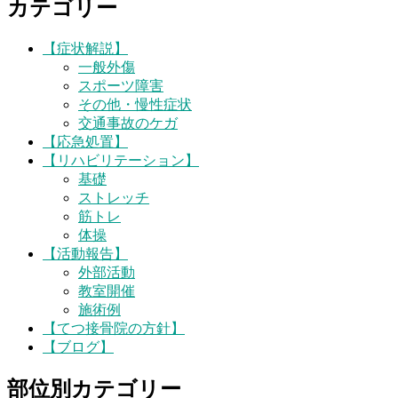
カテゴリー
【症状解説】
一般外傷
スポーツ障害
その他・慢性症状
交通事故のケガ
【応急処置】
【リハビリテーション】
基礎
ストレッチ
筋トレ
体操
【活動報告】
外部活動
教室開催
施術例
【てつ接骨院の方針】
【ブログ】
部位別カテゴリー