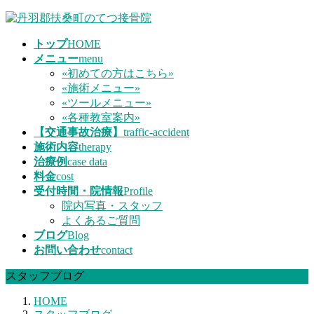
コ
ナ
ン
ビ
トップ
HOME
テ
ゲ
メニュー
menu
ン
ー
«初めての方はこちら»
ツ
シ
«施術メニュー»
へ
ョ
«ツールメニュー»
ス
ン
«各種教室案内»
キ
に
【交通事故治療】
traffic-accident
ッ
移
施術内容
therapy
プ
動
治療例
case data
料金
cost
受付時間・院情報
Profile
院内写真・スタッフ
よくあるご質問
ブログ
Blog
お問い合わせ
contact
スタッフブログ
HOME