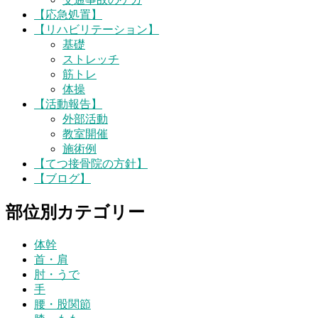
【応急処置】
【リハビリテーション】
基礎
ストレッチ
筋トレ
体操
【活動報告】
外部活動
教室開催
施術例
【てつ接骨院の方針】
【ブログ】
部位別カテゴリー
体幹
首・肩
肘・うで
手
腰・股関節