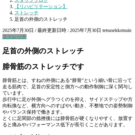
スタッフブログ
【リハビリテーション】
ストレッチ
足首の外側のストレッチ
2025年7月30日
/ 最終更新日時 :
2025年7月30日
tetsusekkotsuin
ストレッチ
足首の外側のストレッチ
腓骨筋のストレッチです
腓骨筋とは、すねの外側にある“腓骨”という細い骨に沿って
走る筋肉で、足首の安定性と側方への動作制御に深く関与し
ています。
歩行中に足が外側へグラつくのを抑え、サイドステップや方
向転換など、横方向へのすばやい動き、不整地での姿勢制御
やバランス保持で働きます。
とくに足関節の捻挫後には腓骨筋が硬くなりやすく、放置す
ると痛みやパフォーマンス低下が長引くことがあります。