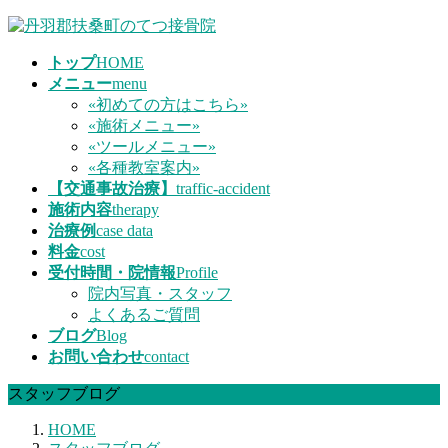
コ
ナ
ン
ビ
トップ
HOME
テ
ゲ
メニュー
menu
ン
ー
«初めての方はこちら»
ツ
シ
«施術メニュー»
へ
ョ
«ツールメニュー»
ス
ン
«各種教室案内»
キ
に
【交通事故治療】
traffic-accident
ッ
移
施術内容
therapy
プ
動
治療例
case data
料金
cost
受付時間・院情報
Profile
院内写真・スタッフ
よくあるご質問
ブログ
Blog
お問い合わせ
contact
スタッフブログ
HOME