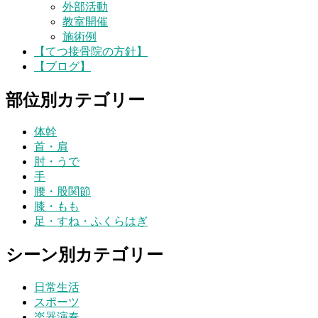
外部活動
教室開催
施術例
【てつ接骨院の方針】
【ブログ】
部位別カテゴリー
体幹
首・肩
肘・うで
手
腰・股関節
膝・もも
足・すね・ふくらはぎ
シーン別カテゴリー
日常生活
スポーツ
楽器演奏