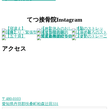
てつ接骨院Instagram
アクセス
〒480-0103
愛知県丹羽郡扶桑町柏森辻田331