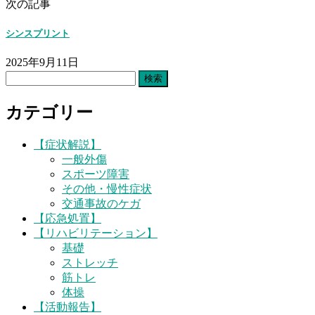
次の記事
シンスプリント
2025年9月11日
検
索:
カテゴリー
【症状解説】
一般外傷
スポーツ障害
その他・慢性症状
交通事故のケガ
【応急処置】
【リハビリテーション】
基礎
ストレッチ
筋トレ
体操
【活動報告】