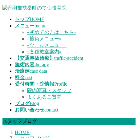
コ
ナ
ン
ビ
トップ
HOME
テ
ゲ
メニュー
menu
ン
ー
«初めての方はこちら»
ツ
シ
«施術メニュー»
へ
ョ
«ツールメニュー»
ス
ン
«各種教室案内»
キ
に
【交通事故治療】
traffic-accident
ッ
移
施術内容
therapy
プ
動
治療例
case data
料金
cost
受付時間・院情報
Profile
院内写真・スタッフ
よくあるご質問
ブログ
Blog
お問い合わせ
contact
スタッフブログ
HOME