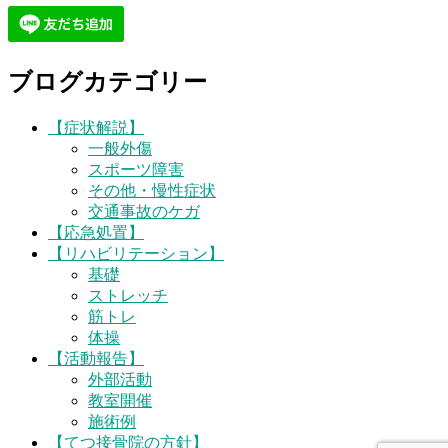
ブログカテゴリー
【症状解説】
一般外傷
スポーツ障害
その他・慢性症状
交通事故のケガ
【応急処置】
【リハビリテーション】
基礎
ストレッチ
筋トレ
体操
【活動報告】
外部活動
教室開催
施術例
【てつ接骨院の方針】