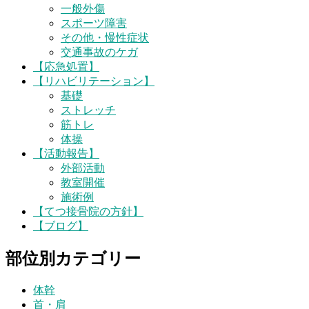
一般外傷
スポーツ障害
その他・慢性症状
交通事故のケガ
【応急処置】
【リハビリテーション】
基礎
ストレッチ
筋トレ
体操
【活動報告】
外部活動
教室開催
施術例
【てつ接骨院の方針】
【ブログ】
部位別カテゴリー
体幹
首・肩