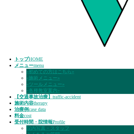
トップ
HOME
メニュー
menu
«初めての方はこちら»
«施術メニュー»
«ツールメニュー»
«各種教室案内»
【交通事故治療】
traffic-accident
施術内容
therapy
治療例
case data
料金
cost
受付時間・院情報
Profile
院内写真・スタッフ