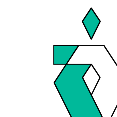
コ
ナ
ン
ビ
テ
ゲ
ン
ー
ツ
シ
へ
ョ
ス
ン
キ
に
ッ
移
プ
動