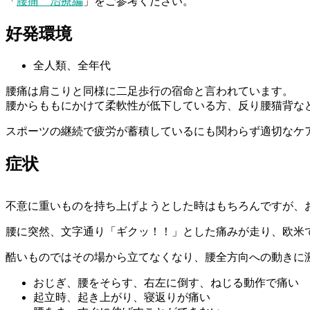
「
腰痛 治療編
」をご参考ください。
好発環境
全人類、全年代
腰痛は肩こりと同様に二足歩行の宿命と言われています。
腰からももにかけて柔軟性が低下している方、反り腰猫背な
スポーツの継続で疲労が蓄積しているにも関わらず適切なケ
症状
不意に重いものを持ち上げようとした時はもちろんですが、
腰に突然、文字通り「ギクッ！！」とした痛みが走り、欧米
酷いものではその場から立てなくなり、腰全方向への動きに
おじぎ、腰をそらす、右左に倒す、ねじる動作で痛い
起立時、起き上がり、寝返りが痛い